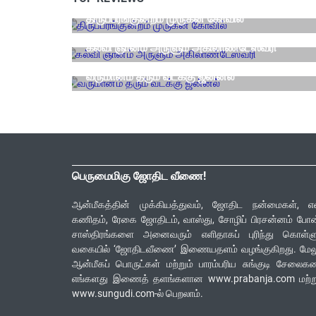
திருப்பரங்குன்றம் முருகன் கோவில்
ஆன்மீக தலங்கள்
கல்வி ஞானம் அருளும் அகிலாண்டேஸ்வரி
வாஸ்து
வருமானம் தரும் வடக்கு ஜன்னல்
பெருமைமிகு ஜோதிட வீணை!
ஆன்மீகத்தின் முக்கியத்துவம், ஜோதிட நன்மைகள், எ
கணிதம், ரேகை ஜோதிடம், வாஸ்து, சோழிப் பிரசன்னம் போ
சாஸ்திரங்களை அனைவரும் எளிதாகப் புரிந்து கொள்ளு
வகையில் ‘ஜோதிடவீணை’ இணையதளம் வழங்குகிறது. மேலு
ஆன்மீகப் பொருட்கள் மற்றும் பாரம்பரிய சுங்குடி சேலை
எங்களது இணைத் தளங்களான www.prabanja.com மற்று
www.sungudi.com-ல் பெறலாம்.