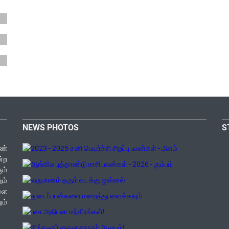
NEWS PHOTOS
S
ண்
ன்ற
ம்
ம்
களை
ம்