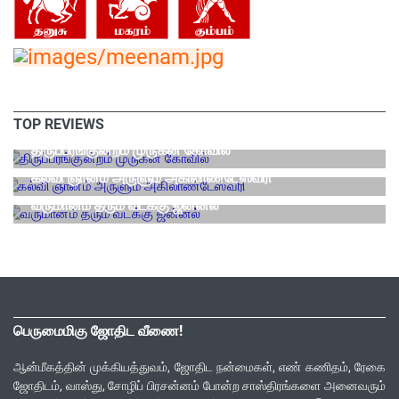
TOP REVIEWS
ஆன்மீக தலங்கள்
திருப்பரங்குன்றம் முருகன் கோவில்
ஆன்மீக தலங்கள்
கல்வி ஞானம் அருளும் அகிலாண்டேஸ்வரி
வாஸ்து
வருமானம் தரும் வடக்கு ஜன்னல்
பெருமைமிகு ஜோதிட வீணை!
ஆன்மீகத்தின் முக்கியத்துவம், ஜோதிட நன்மைகள், எண் கணிதம், ரேகை
ஜோதிடம், வாஸ்து, சோழிப் பிரசன்னம் போன்ற சாஸ்திரங்களை அனைவரும்