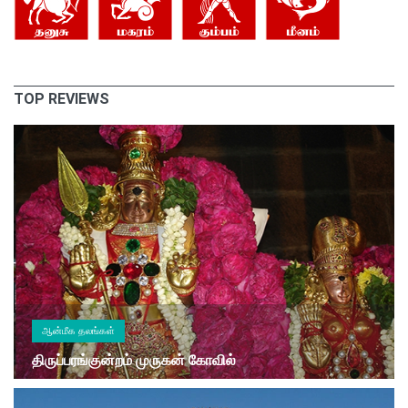
TOP REVIEWS
ஆன்மீக தலங்கள்
திருப்பரங்குன்றம் முருகன் கோவில்