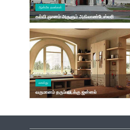
ஆன்மீக தலங்கள்
கல்வி ஞானம் அருளும் அகிலாண்டேஸ்வரி
வாஸ்து
வருமானம் தரும் வடக்கு ஜன்னல்