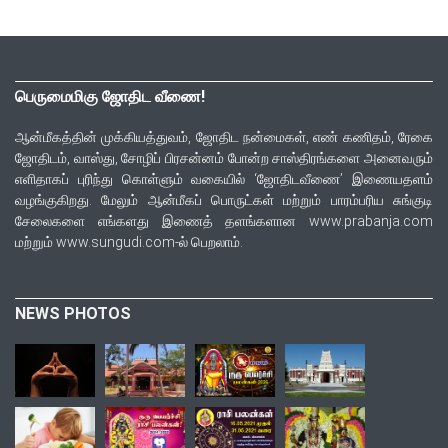
பெருமைமிகு ஜோதிட வீணை!
ஆன்மீகத்தின் முக்கியத்துவம், ஜோதிட நன்மைகள், எண் கணிதம், ரேகை
ஜோதிடம், வாஸ்து, சோழிப் பிரசன்னம் போன்ற சாஸ்திரங்களை அனைவரும்
எளிதாகப் புரிந்து கொள்ளும் வகையில் ‘ஜோதிடவீணை’ இணையதளம்
வழங்குகிறது. மேலும் ஆன்மீகப் பொருட்கள் மற்றும் பாரம்பரிய சுங்குடி
சேலைகளை எங்களது இணைத் தளங்களான www.prabanja.com
மற்றும் www.sungudi.com-ல் பெறலாம்.
NEWS PHOTOS