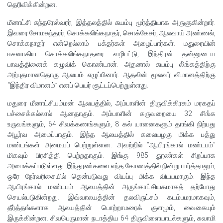
தெரிவிக்கின்றன.
மீனாட்சி சுந்தரேஸ்வரர், இத்தலத்தில் சுயம்பு மூர்த்தியாக அருளுகின்றார்.
இவரை சோமசுந்தரர், சொக்கலிங்கநாதர், சொக்கேசர், ஆலவாய் அண்ணல்,
சொக்கநாதர் என்றெல்லாம் பக்தர்கள் அழைப்பார்கள். மதுரையின்
ஈசனாகிய சொக்கலிங்கநாதரை வழிபட்டு, இந்திரன் தன்னுடைய
பாவத்தினைக் கழுவிக் கொண்டான். அதனால் சுயம்பு லி்ங்கத்திற்கு
அற்புதமானதொரு ஆலயம் எழுப்பினார். ஆதலின் மூலவர் விமானத்திற்கு
“இந்திர விமானம்” எனப் பெயர் சூட்டப்பெற்றுள்ளது.
மதுரை மீனாட்சியம்மன் ஆலயத்தில், அம்பாளின் திருவிக்கிரகம் மரகதப்
பச்சைக்கல்லால் ஆனதாகும். அம்பாளின் கருவறையை 32 சிங்க
உருவங்களும், 64 சிவக்கணங்களும், 8 கல் யானைகளும் தாங்கி நிற்பது
அபூர்வ அமைப்பாகும். இந்த ஆலயத்தில் கலையழகு மிக்க பத்து
மண்டங்கள் அமையப் பெற்றுள்ளன. அவற்றில் “ஆயிரங்கால் மண்டபம்”
மிகவும் பிரசித்தி பெற்றதாகும். இங்கு 985 தூண்கள் சிறப்பாக
அமைக்கப்படுள்ளது. இந்தூண்களை எந்த கோணத்தில் நின்று பார்த்தாலும்,
ஒரே நேர்வரிசையில் தென்படுவது வியப்பு மிக்க விடயமாகும். இந்த
ஆயிரங்கால் மண்டபம் ஆலயத்தின் அருங்காட்சியகமாகத் தற்போது
செயல்படுகின்றது. இவ்வாலயத்தின் தலவிருட்சம் கடம்பமரமாகவும்,
தீர்த்தங்களாக ஆலயத்தின் பொற்றாமரைக் குளமும், வைகையும்
இருக்கின்றன. சிவபெருமான் நடாத்திய 64 திருவிளையாடல்களும், சுவாமி