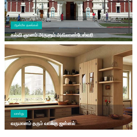
ஆன்மீக தலங்கள்
கல்வி ஞானம் அருளும் அகிலாண்டேஸ்வரி
வாஸ்து
வருமானம் தரும் வடக்கு ஜன்னல்