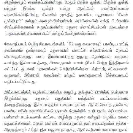
திருத்தலமும் வைக்கப்படுகின்றது. மேலும் பிறக்க முக்தி, இருக்க முக்தி
மற்றும் இறக்க முக்தி என்று ஆன்மீகச் சான்றோர்களால்
வர்ணிக்கப்படுகின்ற, சிவனின் முக்தித் தலமாகிய மதுரையை “சிவன்
முக்திபுரம்” என்றும் அழைக்கின்றார்கள். அம்பிகையின் சக்தி பீடங்களில்
சிறப்புமிக்கதாகக் கருதப்படுகின்ற மதுரை மீனாட்சியம்மன் ஆலயத்தை
“ராஜமாதங்கி சியாமள பீடம்” என்றும் போற்றுகின்றார்கள்.
தேவாரப்பாடல் பெற்ற சிவாலயங்களில் 192-வது தலமாகவும், பாண்டிய நாட்டு
தலங்களில் ஒன்றாகவும் மதுரையின் மீனாட்சி சுந்தரேஸ்வரர் ஆலயம்
விளங்குகின்றது. சுமார் இரண்டாயிரத்து ஐநூறு ஆண்டுகள் பழைமை
வாய்ந்த இவ்வாலயத்தை, சிவனருளால் பாவம் நீங்கப் பெற்ற இந்திரனால்
கட்டப்பட்டது எனப் புராணங்கள் தெரிவிக்கின்றன. ஸ்ரீராமர், லட்சுமணன்,
வருணன், இந்திரன், தேவர்கள் மற்றும் மகரிஷிகளால் இச்சிவாலயம்
வழிபடப்பட்டுள்ளது.
இவ்வாலயத்தில் வழங்கப்படுகின்ற தாழம்பூ குங்குமம் பிரசித்தி பெற்றதாக
இருக்கின்றது. மதுரைப் பகுதியின் மத்தியில் கடம்பவனக்காடு
நிறைந்திருந்தது. இச்சமயத்தில் பாண்டிய நாட்டை ஆட்சி செய்த குலசேகர
பாண்டியனின் கனவில் சிவபெருமான் தோன்றிக் கூறியதால், அப்பாண்டிய
மன்னன் கடம்பவனக் காட்டை அழித்து மதுரை என்னும் அழகிய நகரை
உருவாக்கினான். அதன் பின்னர், சிவபெருமான் தன் சடையிலுள்ள சந்திர -
அமுதத்தைச் சிந்தி புதிய மதுரை நகருக்கு ஆசி கூறினார் என வரலாறுகள்