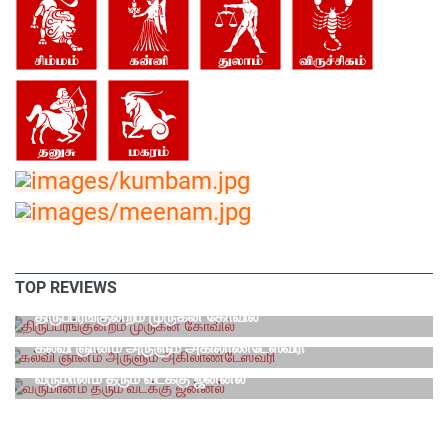
TOP REVIEWS
ஆன்மீக தலங்கள்
திருப்பரங்குன்றம் முருகன் கோவில்
ஆன்மீக தலங்கள்
கல்வி ஞானம் அருளும் அகிலாண்டேஸ்வரி
வாஸ்து
வருமானம் தரும் வடக்கு ஜன்னல்